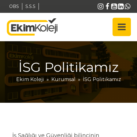
OBS
S.S.S
İSG Politikamız
Ekim Koleji
»
Kurumsal
»
İSG Politikamız
İş Sağlığı ve Güvenliği bilincinin