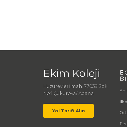
Ekim Koleji
E
B
Huzurevleri mah. 77039 Sok.
An
No:1 Çukurova/ Adana
İlk
Yol Tarifi Alın
Ort
Fen