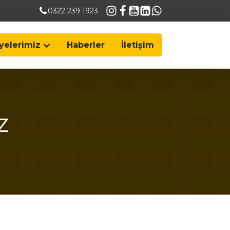
0322 239 1923
yelerimiz
Haberler
İletişim
z