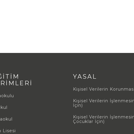
ĞİTİM
YASAL
İRİMLERİ
Kişisel Verilerin Korunmas
aokulu
Kişisel Verilerin İşlenmesi
İçin)
okul
Kişisel Verilerin İşlenmesi
aokul
Çocuklar İçin)
 Lisesi